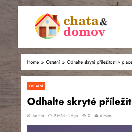
Skip
to
content
Chata & domov
Tipy a rady pro vaši chatu či domov
Home
Ostatní
Odhalte skryté příležitosti v pla
OSTATNÍ
Odhalte skryté příleži
Admin
9 Měsíců Ago
0
6 Mins