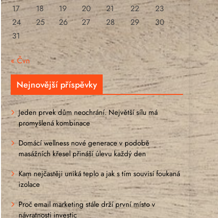
17
18
19
20
21
22
23
24
25
26
27
28
29
30
31
« Čvn
Nejnovější příspěvky
Jeden prvek dům neochrání. Největší sílu má
promyšlená kombinace
Domácí wellness nové generace v podobě
masážních křesel přináší úlevu každý den
Kam nejčastěji uniká teplo a jak s tím souvisí foukaná
izolace
Proč email marketing stále drží první místo v
návratnosti investic