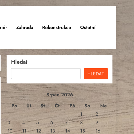
riér
Zahrada
Rekonstrukce
Ostatní
Hledat
HLEDAT
Srpen 2026
Po
Út
St
Čt
Pá
So
Ne
1
2
3
4
5
6
7
8
9
10
11
12
13
14
15
16