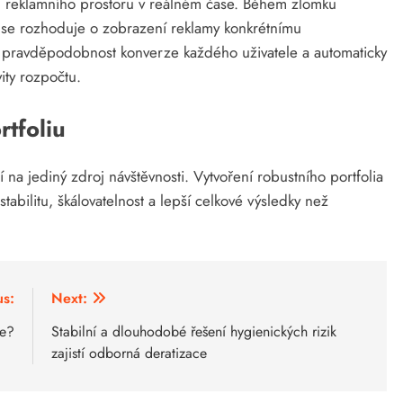
u reklamního prostoru v reálném čase. Během zlomku
e se rozhoduje o zobrazení reklamy konkrétnímu
jí pravděpodobnost konverze každého uživatele a automaticky
ity rozpočtu.
tfoliu
na jediný zdroj návštěvnosti. Vytvoření robustního portfolia
tabilitu, škálovatelnost a lepší celkové výsledky než
us:
Next:
ře?
Stabilní a dlouhodobé řešení hygienických rizik
zajistí odborná deratizace