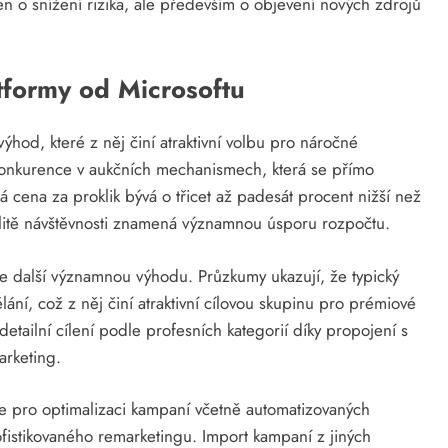
n o snížení rizika, ale především o objevení nových zdrojů
tformy od Microsoftu
ýhod, které z něj činí atraktivní volbu pro náročné
 konkurence v aukčních mechanismech, která se přímo
cena za proklik bývá o třicet až padesát procent nižší než
alitě návštěvnosti znamená významnou úsporu rozpočtu.
e další významnou výhodu. Průzkumy ukazují, že typický
ání, což z něj činí atraktivní cílovou skupinu pro prémiové
etailní cílení podle profesních kategorií díky propojení s
arketing.
je pro optimalizaci kampaní včetně automatizovaných
ofistikovaného remarketingu. Import kampaní z jiných