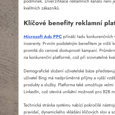
podmínek. Diverzifikace reklamních kanálů není je
kvalitních zákazníků.
Klíčové benefity reklamní pla
Microsoft Ads PPC
přináší řadu konkurenčních v
inzerenty. Prvním podstatným benefitem je nižší
promítá do cenové dostupnosti kampaní. Průměrná 
na konkurenční platformě, což při srovnatelné kv
Demografické složení uživatelské báze představuj
uživatel Bing má nadprůměrné příjmy a vyšší vzděl
produkty a služby. Platforma také umožňuje velmi d
LinkedIn, což otevírá unikátní možnosti pro B2B m
Technická stránka systému nabízí pokročilé nástro
pravidel, dynamického vkládání klíčových slov a s