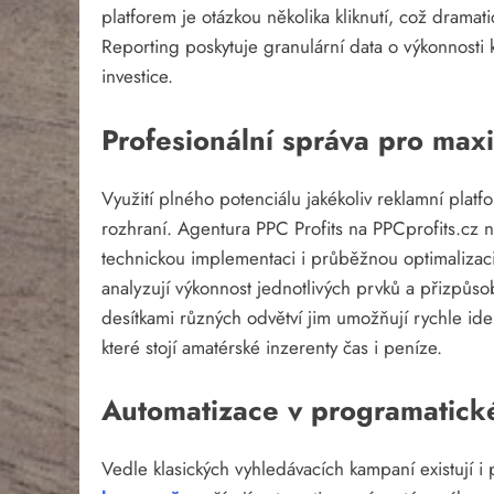
platforem je otázkou několika kliknutí, což dramat
Reporting poskytuje granulární data o výkonnosti 
investice.
Profesionální správa pro maxi
Využití plného potenciálu jakékoliv reklamní platf
rozhraní. Agentura PPC Profits na PPCprofits.cz na
technickou implementaci i průběžnou optimalizaci k
analyzují výkonnost jednotlivých prvků a přizpůsob
desítkami různých odvětví jim umožňují rychle iden
které stojí amatérské inzerenty čas i peníze.
Automatizace v programatické
Vedle klasických vyhledávacích kampaní existují i p