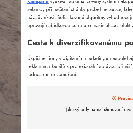
kampaně
využívají automatizovaný systém nákup
sekundy při načítání stránky proběhne aukce, kd
návštěvníkovi. Sofistikované algoritmy vyhodnocu
upravují nabídkovou cenu pro maximalizaci efektiv
Cesta k diverzifikovanému por
Úspěšné firmy v digitálním marketingu nespoléhají 
reklamních kanálů s profesionální správou přináší s
jednostranné zaměření.
Navigace
Previo
pro
Jaké výhody nabízí shrnovací dve
příspěvek